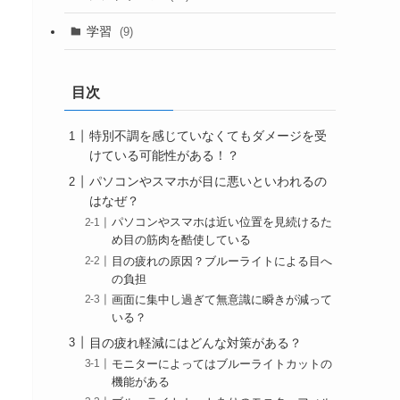
学習
(9)
目次
特別不調を感じていなくてもダメージを受
けている可能性がある！？
パソコンやスマホが目に悪いといわれるの
はなぜ？
パソコンやスマホは近い位置を見続けるた
め目の筋肉を酷使している
目の疲れの原因？ブルーライトによる目へ
の負担
画面に集中し過ぎて無意識に瞬きが減って
いる？
目の疲れ軽減にはどんな対策がある？
モニターによってはブルーライトカットの
機能がある